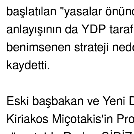
başlatılan "yasalar önünde
anlayışının da YDP tar
benimsenen strateji nede
kaydetti.
Eski başbakan ve Yeni 
Kiriakos Miçotakis'in P