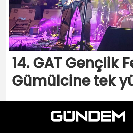
14. GAT Gençlik F
Gümülcine tek y