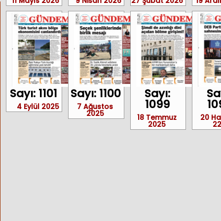
11 Mayıs 2026
9 Nisan 2026
27 Şubat 2026
19 Aral
Sayı: 1101
Sayı: 1100
Sayı:
Sa
1099
10
4 Eylül 2025
7 Ağustos
2025
18 Temmuz
20 Ha
2025
2