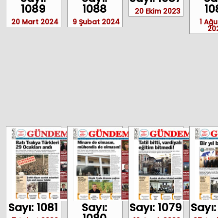
1089
1088
10
20 Ekim 2023
20 Mart 2024
9 Şubat 2024
1 Ağ
20
Sayı: 1081
Sayı:
Sayı: 1079
Sayı: