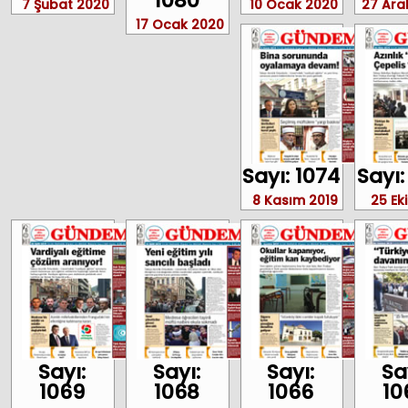
1080
7 Şubat 2020
10 Ocak 2020
27 Aral
17 Ocak 2020
Sayı: 1074
Sayı:
8 Kasım 2019
25 Ek
Sayı:
Sayı:
Sayı:
Sa
1069
1068
1066
10