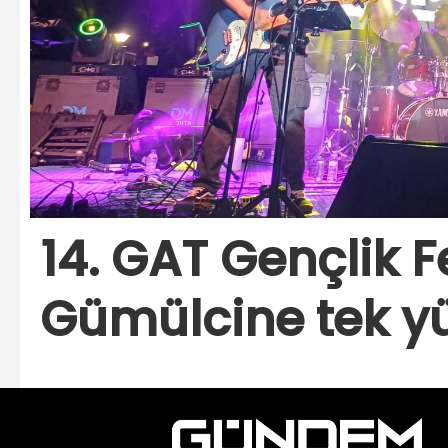
14. GAT Gençlik F
Gümülcine tek y