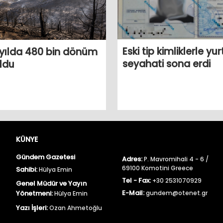
Eski tip kimliklerle yur
 yılda 480 bin dönüm
seyahati sona erdi
ldu
KÜNYE
Gündem Gazetesi
Adres:
P. Mavromihali 4 - 6 /
69100 Komotini Greece
Sahibi:
Hülya Emin
Tel - Fax:
+30 2531070929
Genel Müdür ve Yayın
E-Mail:
Yönetmeni:
gundem@otenet.gr
Hülya Emin
Yazı İşleri:
Ozan Ahmetoğlu