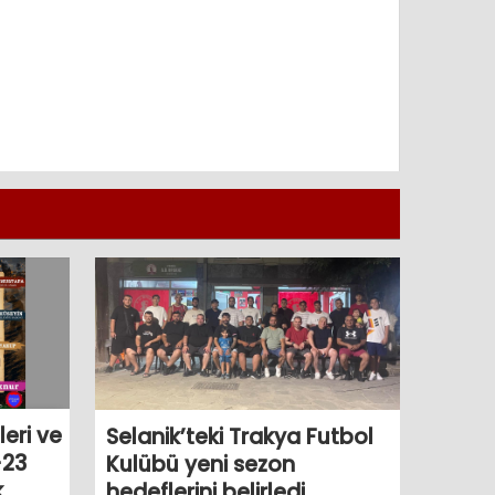
eri ve
Selanik’teki Trakya Futbol
-23
Kulübü yeni sezon
k
hedeflerini belirledi