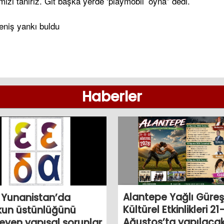
izi tanırız. Git başka yerde ‘playmobil’ oyna” dedi.
eniş yankı buldu
Haberler
Alantepe Yağlı Güreşl
 Yunanistan’da
Kültürel Etkinlikleri 21
kun üstünlüğünü
Ağustos’ta yapılaca
eyen yapısal sorunlar