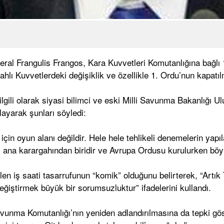
ral Frangulis Frangos, Kara Kuvvetleri Komutanlığına bağlı 
ı Kuvvetlerdeki değişiklik ve özellikle 1. Ordu’nun kapatılm
gili olarak siyasi bilimci ve eski Milli Savunma Bakanlığı 
layarak şunları söyledi:
için oyun alanı değildir. Hele hele tehlikeli denemelerin yapı
ş ana karargahından biridir ve Avrupa Ordusu kurulurken böyl
len iş saati tasarrufunun “komik” olduğunu belirterek, “Artı
iştirmek büyük bir sorumsuzluktur” ifadelerini kullandı.
avunma Komutanlığı’nın yeniden adlandırılmasına da tepki gös