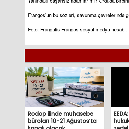
Yanındaki başarısız adamlar mı? Orduda birbirim
Frangos’un bu sözleri, savunma çevrelerinde g
Foto: Frangulis Frangos sosyal medya hesabı.
Rodop ilinde muhasebe
EEDA:
büroları 10-21 Ağustos’ta
huku
kapalı olacak
zedel