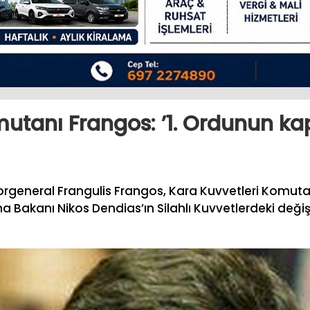
mutanı Frangos: ’1. Ordunun k
orgeneral Frangulis Frangos, Kara Kuvvetleri Komuta
 Bakanı Nikos Dendias’ın Silahlı Kuvvetlerdeki değişik