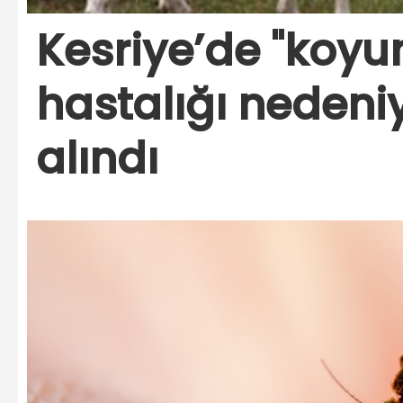
Kesriye’de "koyu
hastalığı nedeniy
alındı