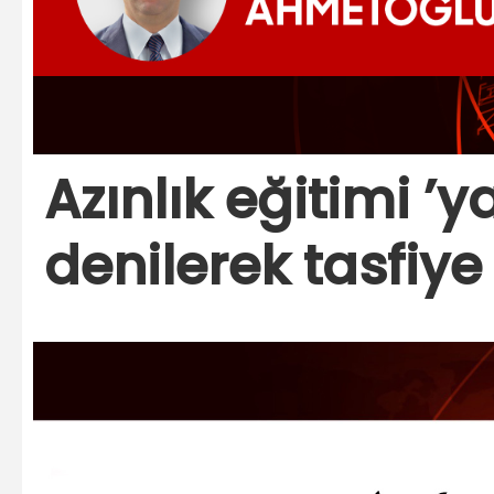
Azınlık eğitimi ’y
denilerek tasfiy