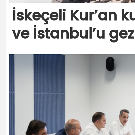
İskeçeli Kur’an k
ve İstanbul’u gez