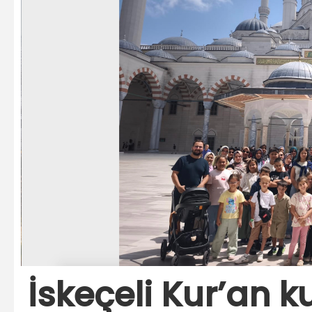
İskeçeli Kur’an k