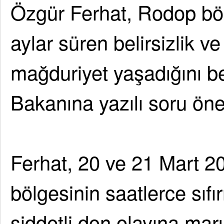
Özgür Ferhat, Rodop bölg
aylar süren belirsizlik v
mağduriyet yaşadığını be
Bakanına yazılı soru ön
Ferhat, 20 ve 21 Mart 2
bölgesinin saatlerce sıfır
şiddetli don olayına maruz