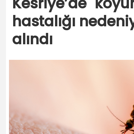
Kesriye’de "koyu
hastalığı nedeniy
alındı