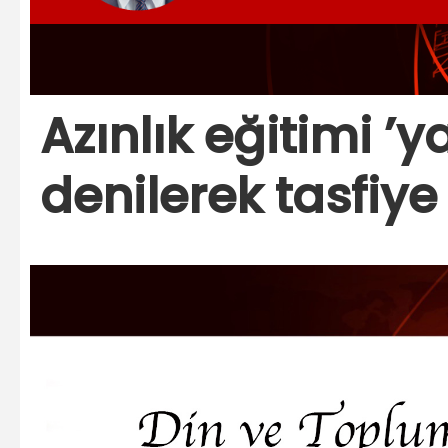
Azınlık eğitimi ’y
denilerek tasfiy