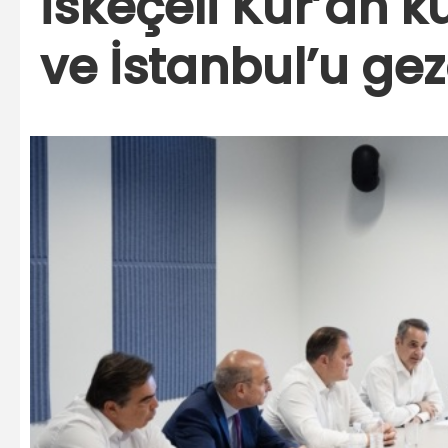
İskeçeli Kur’an k
ve İstanbul’u gez