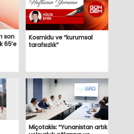
rı son
Kosmidu ve “kurumsal
k 65’e
tarafsızlık”
Miçotakis: “Yunanistan artık