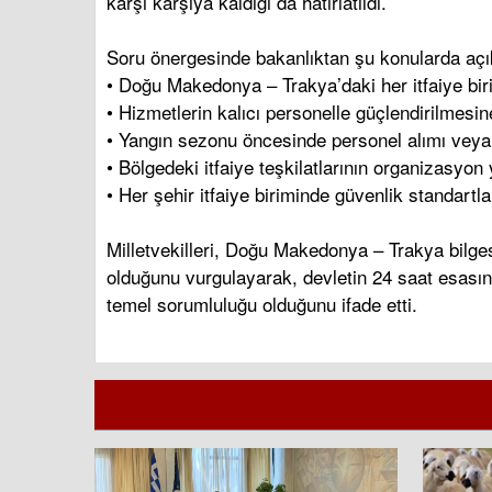
karşı karşıya kaldığı da hatırlatıldı.
Soru önergesinde bakanlıktan şu konularda açı
• Doğu Makedonya – Trakya’daki her itfaiye bir
• Hizmetlerin kalıcı personelle güçlendirilmesi
• Yangın sezonu öncesinde personel alımı veya
• Bölgedeki itfaiye teşkilatlarının organizasyo
• Her şehir itfaiye biriminde güvenlik standartl
Milletvekilleri, Doğu Makedonya – Trakya bilges
olduğunu vurgulayarak, devletin 24 saat esasın
temel sorumluluğu olduğunu ifade etti.