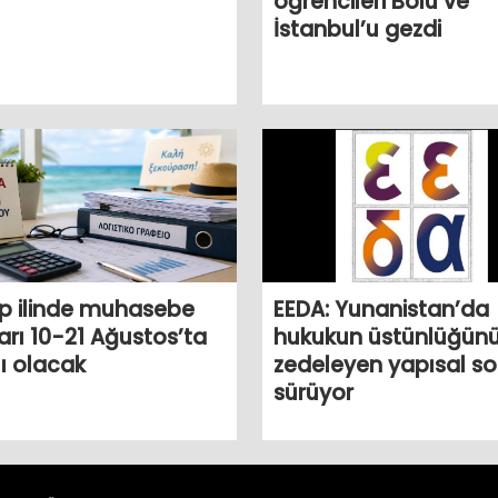
öğrencileri Bolu ve
İstanbul’u gezdi
p ilinde muhasebe
EEDA: Yunanistan’da
arı 10-21 Ağustos’ta
hukukun üstünlüğün
ı olacak
zedeleyen yapısal so
sürüyor