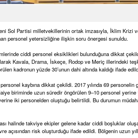
Yeni Sol Partisi milletvekillerinin ortak imzasıyla, İklim Kr
an personel yetersizliğine ilişkin soru önergesi sunuldu.
rimlerinde ciddi personel eksiklikleri bulunduğuna dikkat çe
nularak Kavala, Drama, İskeçe, Rodop ve Meriç illerindeki teşki
ülen kadronun yüzde 30’unun dahi altında kaldığı ifade edild
ersonel kaybına dikkat çekildi. 2017 yılında 69 personelin gör
tfaiye biriminde uzun süredir öngörülen 9–10 personel yerine
 yerine iki personelden oluştuğu belirtildi. Bu durumun müdah
ması halinde takviye ekipler gelene kadar ciddi boşluklar olu
vre açısından risk oluşturduğu ifade edildi. Bölgenin uzun yı