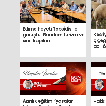
Edirne heyeti Topsidis ile
Kesri
görüştü: Gündem turizm ve
çiçeğ
sınır kapıları
acil 
Azınlık eğitimi ’yasalar
Hakkı