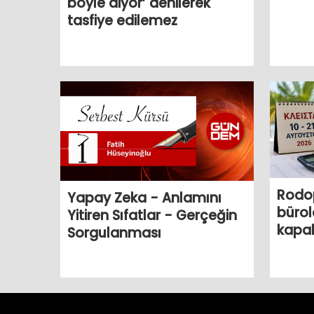
böyle diyor’ denilerek
tasfiye edilemez
Rodo
Yapay Zeka - Anlamını
bürol
Yitiren Sıfatlar - Gerçeğin
kapal
Sorgulanması