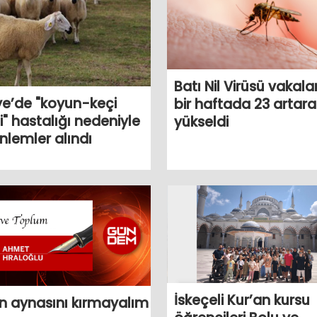
Batı Nil Virüsü vakala
ye’de "koyun-keçi
bir haftada 23 artara
i" hastalığı nedeniyle
yükseldi
önlemler alındı
İskeçeli Kur’an kursu
n aynasını kırmayalım