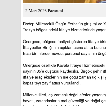
2 Mart 2026 Pazartesi
Rodop Milletvekili Özgür Ferhat’ın girişimi ve 
Trakya bölgesindeki itfaiye hizmetlerinde yaşan
Önergede, bölgede faaliyet gösteren itfaiye bi
İtfaiyeciler Birliği’nin açıklamasına atıfta bulu
Bazı birimlerde mevcut personel sayısının öngör
Önergede özellikle Kavala İtfaiye Hizmetindeki p
sayının 35’e düştüğü kaydedildi. Birçok şehir i
itfaiye araç ekiplerinin ise çoğu zaman üç kişi
kapasiteyi zayıflattığı vurgulandı.
Milletvekilleri, eş zamanlı doğal afetler yaşan
hayatı, vatandaşların mal güvenliği ve doğal çe