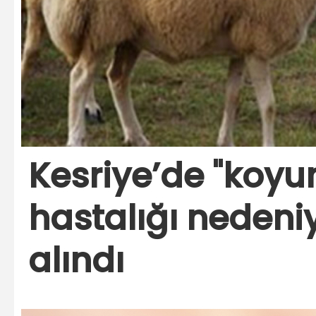
Kesriye’de "koyu
hastalığı nedeniy
alındı