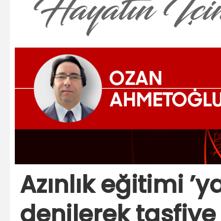
Azınlık eğitimi ’y
denilerek tasfiy