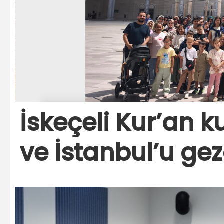
İskeçeli Kur’an k
ve İstanbul’u gez