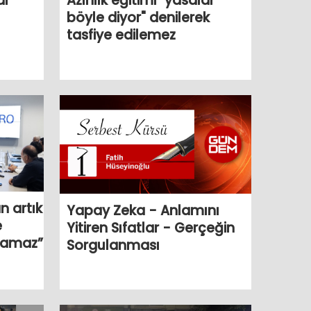
al
Azınlık eğitimi "yasalar
böyle diyor" denilerek
tasfiye edilemez
n artık
Yapay Zeka - Anlamını
e
Yitiren Sıfatlar - Gerçeğin
olamaz”
Sorgulanması