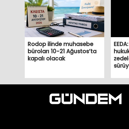
Rodop ilinde muhasebe
EEDA:
büroları 10-21 Ağustos’ta
huku
kapalı olacak
zedel
sürüy