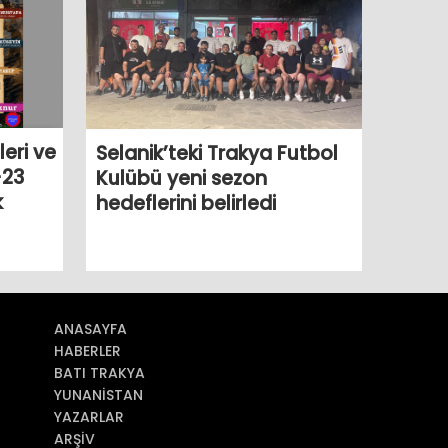
eri ve
Selanik’teki Trakya Futbol
-23
Kulübü yeni sezon
k
hedeflerini belirledi
ANASAYFA
HABERLER
BATI TRAKYA
YUNANİSTAN
YAZARLAR
ARŞİV