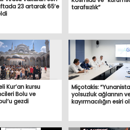
Kosmidu ve “kurums
aftada 23 artarak 65’e
tarafsızlık”
ldi
eli Kur’an kursu
Miçotakis: “Yunanista
cileri Bolu ve
yolsuzluk ağlarının v
bul’u gezdi
kayırmacılığın esiri 