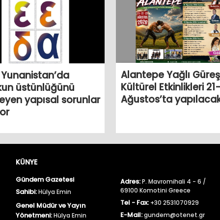
Alantepe Yağlı Güreşl
 Yunanistan’da
Kültürel Etkinlikleri 21
kun üstünlüğünü
Ağustos’ta yapılaca
eyen yapısal sorunlar
or
KÜNYE
Gündem Gazetesi
Adres:
P. Mavromihali 4 - 6 /
69100 Komotini Greece
Sahibi:
Hülya Emin
Tel - Fax:
+30 2531070929
Genel Müdür ve Yayın
E-Mail:
Yönetmeni:
gundem@otenet.gr
Hülya Emin