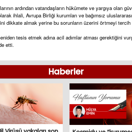
arının ardından vatandaşların hükümete ve yargıya olan güven
k ihlali, Avrupa Birliği kurumları ve bağımsız uluslararası k
i dikkate almak yerine bu sorunların üzerini örtmeyi tercih 
niden tesis etmek adına acil adımlar atması gerektiğini v
e etti.
Haberler
Nil Virüsü vakaları son