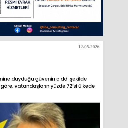
12-05-2026
emine duyduğu güvenin ciddi şekilde
 göre, vatandaşların yüzde 72’si ülkede