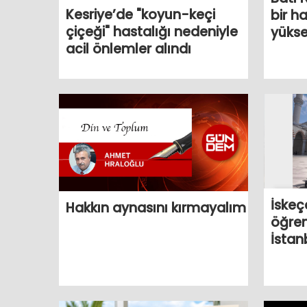
Kesriye’de "koyun-keçi
bir h
çiçeği" hastalığı nedeniyle
yükse
acil önlemler alındı
İskeç
Hakkın aynasını kırmayalım
öğren
İstan