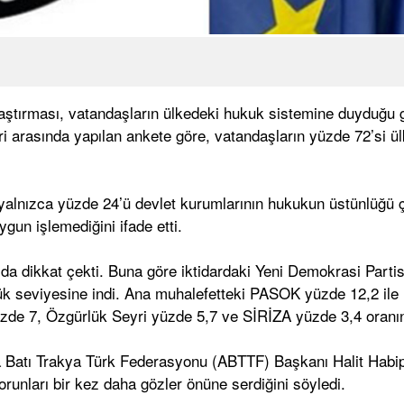
ştırması, vatandaşların ülkedeki hukuk sistemine duyduğu gü
ri arasında yapılan ankete göre, vatandaşların yüzde 72’si 
yalnızca yüzde 24’ü devlet kurumlarının hukukun üstünlüğü çe
gun işlemediğini ifade etti.
ı da dikkat çekti. Buna göre iktidardaki Yeni Demokrasi Part
 seviyesine indi. Ana muhalefetteki PASOK yüzde 12,2 ile i
zde 7, Özgürlük Seyri yüzde 5,7 ve SİRİZA yüzde 3,4 oranın
 Batı Trakya Türk Federasyonu (ABTTF) Başkanı Halit Habip
runları bir kez daha gözler önüne serdiğini söyledi.