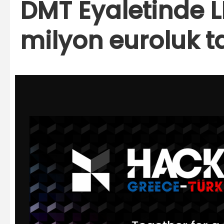
DMT Eyaletinde 
milyon euroluk t