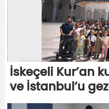
İskeçeli Kur’an k
ve İstanbul’u gez