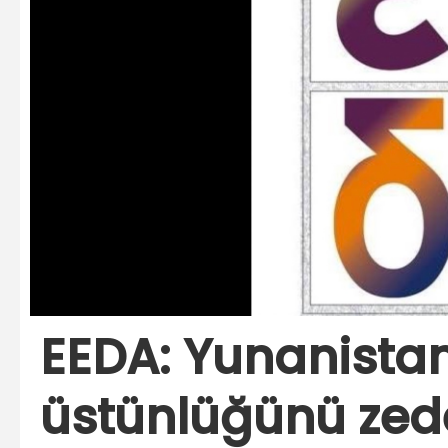
EEDA: Yunanista
üstünlüğünü zed