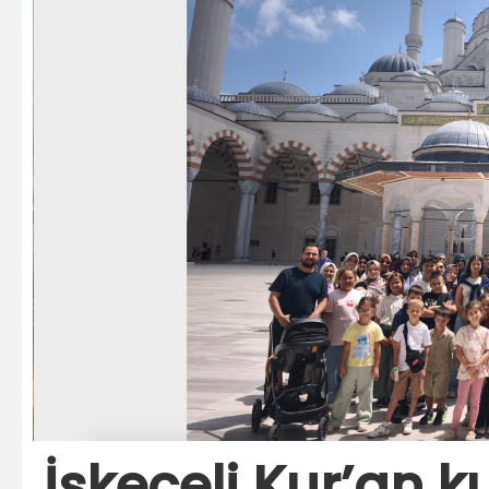
İskeçeli Kur’an k