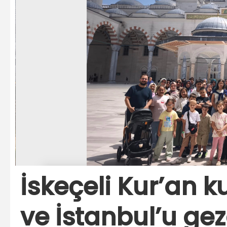
İskeçeli Kur’an k
ve İstanbul’u gez