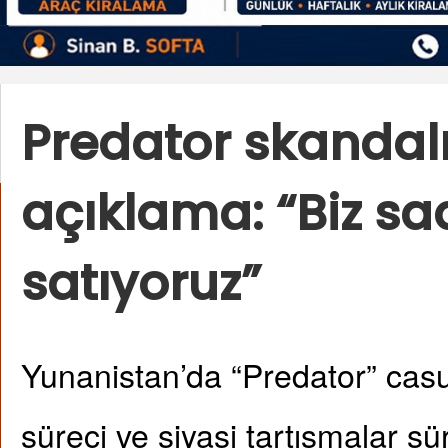
Predator skandal
açıklama: “Biz sa
satıyoruz”
Yunanistan’da “Predator” casus
süreci ve siyasi tartışmalar sü