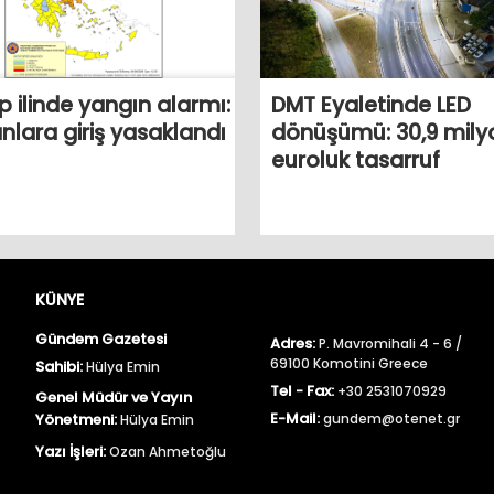
 ilinde yangın alarmı:
DMT Eyaletinde LED
lara giriş yasaklandı
dönüşümü: 30,9 mily
euroluk tasarruf
KÜNYE
Gündem Gazetesi
Adres:
P. Mavromihali 4 - 6 /
69100 Komotini Greece
Sahibi:
Hülya Emin
Tel - Fax:
+30 2531070929
Genel Müdür ve Yayın
E-Mail:
Yönetmeni:
gundem@otenet.gr
Hülya Emin
Yazı İşleri:
Ozan Ahmetoğlu