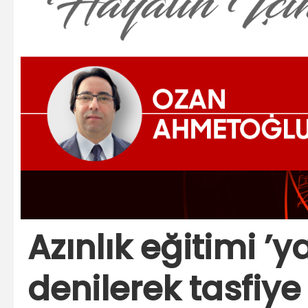
Azınlık eğitimi ’y
denilerek tasfiy