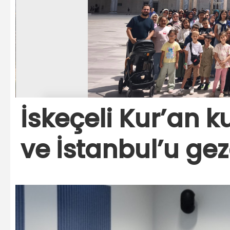
İskeçeli Kur’an k
ve İstanbul’u gez