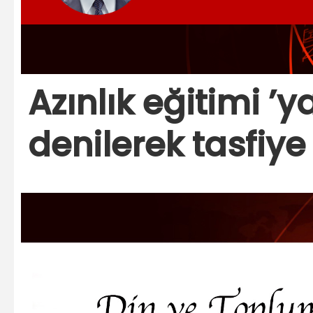
Azınlık eğitimi ’y
denilerek tasfiy