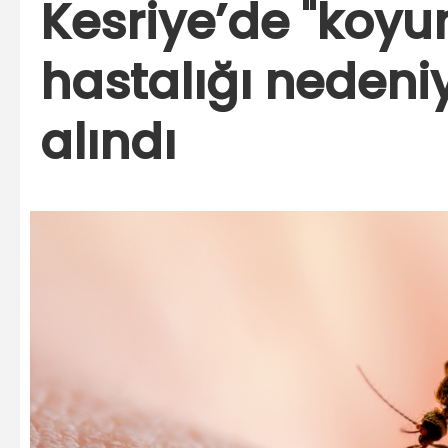
Kesriye’de "koyu
hastalığı nedeniy
alındı