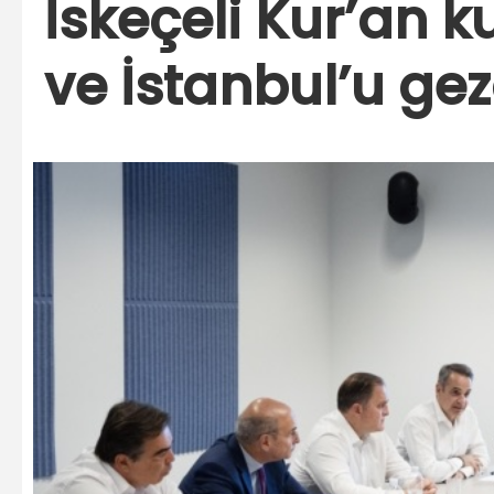
İskeçeli Kur’an k
ve İstanbul’u gez