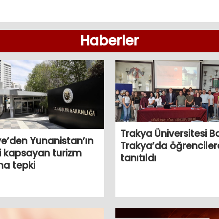
Haberler
Trakya Üniversitesi Ba
ye’den Yunanistan’ın
Trakya’da öğrenciler
i kapsayan turizm
tanıtıldı
na tepki