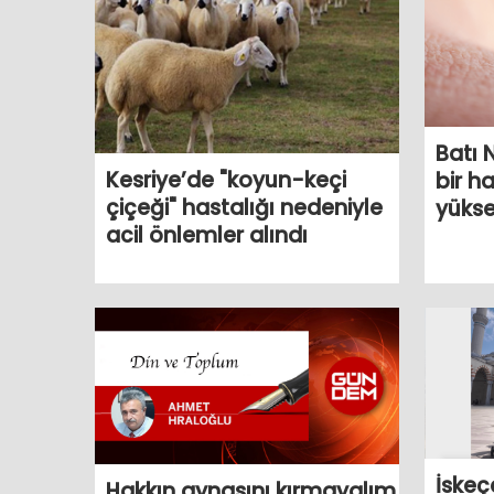
Batı 
Kesriye’de "koyun-keçi
bir h
çiçeği" hastalığı nedeniyle
yükse
acil önlemler alındı
İskeç
Hakkın aynasını kırmayalım