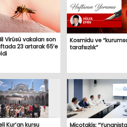
Nil Virüsü vakaları son
Kosmidu ve “kurums
aftada 23 artarak 65’e
tarafsızlık”
ldi
eli Kur’an kursu
Miçotakis: “Yunanista