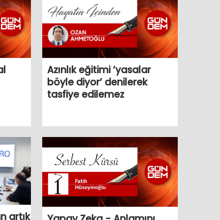
al
Azınlık eğitimi ’yasalar
böyle diyor’ denilerek
tasfiye edilemez
n artık
Yapay Zeka - Anlamını