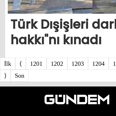
Türk Dışişleri dar
hakkı"nı kınadı
İlk
⟨
1201
1202
1203
1204
1
⟩
Son