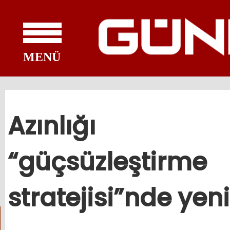
MENÜ
Azınlığı
“güçsüzleştirme
stratejisi”nde yen