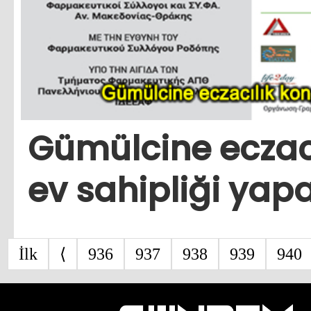
Gümülcine eczacı
ev sahipliği yap
İlk
⟨
936
937
938
939
940