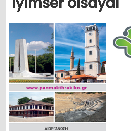
iyimser olsaydı"