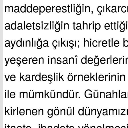
maddeperestliğin, çıkarcı
adaletsizliğin tahrip ettiğ
aydınlığa çıkışı; hicretle
yeşeren insanî değerlerin
ve kardeşlik örneklerini
ile mümkündür. Günahlarl
kirlenen gönül dünyamızı
itaate, ibadete yönelmes