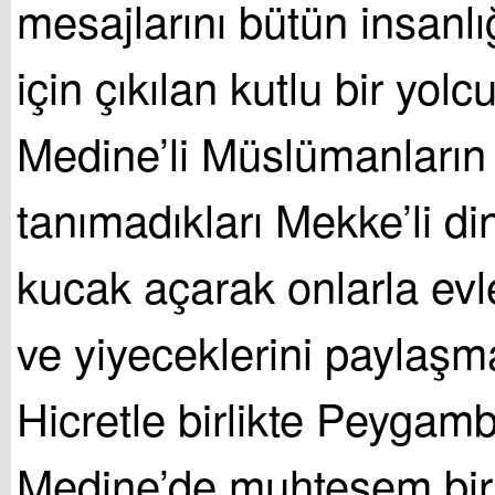
mesajlarını bütün insanl
için çıkılan kutlu bir yolc
Medine’li Müslümanların 
tanımadıkları Mekke’li di
kucak açarak onlarla evler
ve yiyeceklerini paylaşma
Hicretle birlikte Peygam
Medine’de muhteşem bir