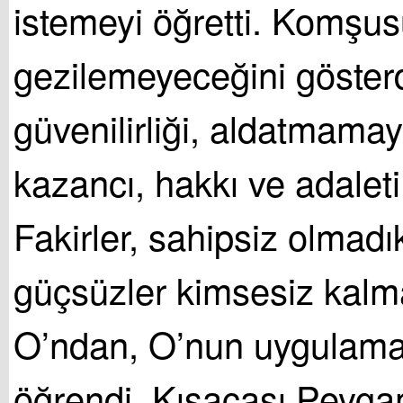
istemeyi öğretti. Komşus
gezilemeyeceğini gösterd
güvenilirliği, aldatmamayı
kazancı, hakkı ve adaleti 
Fakirler, sahipsiz olmadık
güçsüzler kimsesiz kalma
O’ndan, O’nun uygulama
öğrendi. Kısacası Peyg