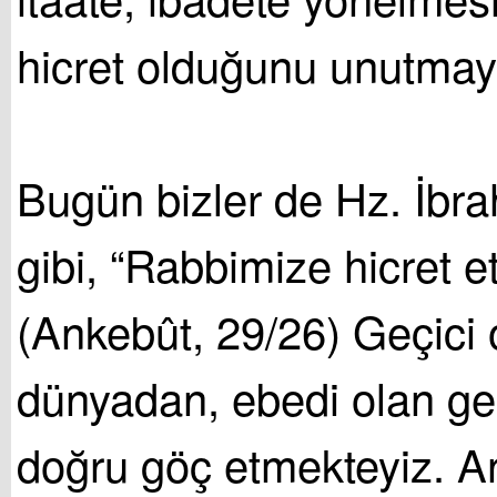
hicret olduğunu unutmay
Bugün bizler de Hz. İbra
gibi, “Rabbimize hicret e
(Ankebût, 29/26) Geçici 
dünyadan, ebedi olan g
doğru göç etmekteyiz. A