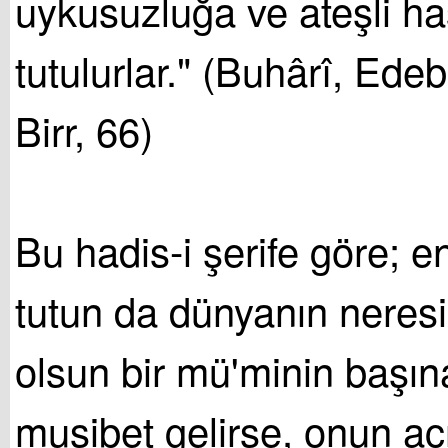
uykusuzluğa ve ateşli ha
tutulurlar." (Buhârî, Ede
Birr, 66)
Bu hadis-i şerife göre; 
tutun da dünyanın neres
olsun bir mü'minin başına
musibet gelirse, onun ac