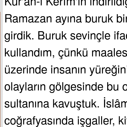
Kur'ân-ı Kerîm'in indiril
Ramazan ayına buruk bir 
girdik. Buruk sevinçle ifa
kullandım, çünkü maale
üzerinde insanın yüreğin
olayların gölgesinde bu o
sultanına kavuştuk. İslâ
coğrafyasında işgaller, ki