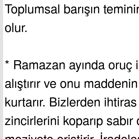
Toplumsal barışın temini
olur.
* Ramazan ayında oruç i
alıştırır ve onu maddeni
kurtarır. Bizlerden ihtira
zincirlerini koparıp sabır
meziyete eriştirir. İradele