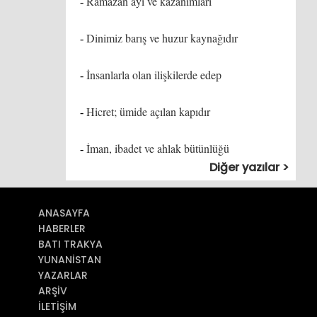
Ramazan ayı ve kazanımları
-
Dinimiz barış ve huzur kaynağıdır
-
İnsanlarla olan ilişkilerde edep
-
Hicret; ümide açılan kapıdır
-
İman, ibadet ve ahlak bütünlüğü
-
Diğer yazılar >
ANASAYFA
HABERLER
BATI TRAKYA
YUNANİSTAN
YAZARLAR
ARŞİV
İLETİŞİM