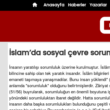
Anasayfa
Haberler
Yazarlar
İslam’da sosyal çevre soru
İnsanın yaratılışı sorumluluk üzerine kurulmuştur. İslâ
bilincine sahip olan tek yaratık insandır. İslâm bilginler
emaneti taşımaya yanaşmadılar. Bunu insan yüklendi" 
anlamda "sorumluluk" olduğunu belirtmişlerdir. Zâriyat s
(51/56) buyrularak, sorumluluğun en önemli boyutuna iş
yönündeki sorumluluktan ibaret değildir. Hatta soruml
insanın daha başka sorumlulukları bulunduğunu çeşitli ve
geçiren bir sahabiye Peygamberimiz (s.a.s.); "Sırf ibad