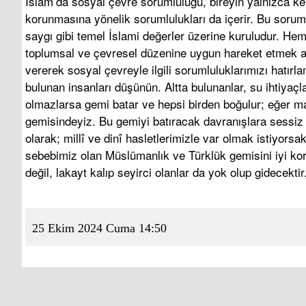
İslam’da sosyal çevre sorumluluğu, bireyin yalnızca ken
korunmasına yönelik sorumlulukları da içerir. Bu sor
saygı gibi temel İslami değerler üzerine kuruludur. He
toplumsal ve çevresel düzenine uygun hareket etmek a
vererek sosyal çevreyle ilgili sorumluluklarımızı hatırla
bulunan insanları düşünün. Altta bulunanlar, su ihtiyaçl
olmazlarsa gemi batar ve hepsi birden boğulur; eğer ma
gemisindeyiz. Bu gemiyi batıracak davranışlara sessiz
olarak; millî ve dinî hasletlerimizle var olmak istiyorsa
sebebimiz olan Müslümanlık ve Türklük gemisini iyi kor
değil, lakayt kalıp seyirci olanlar da yok olup gidecekt
25 Ekim 2024 Cuma 14:50