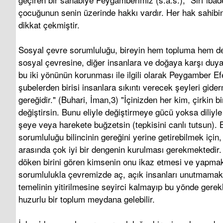
çocuğunun senin üzerinde hakkı vardır. Her hak sahibin
dikkat çekmiştir.
Sosyal çevre sorumluluğu, bireyin hem topluma hem de 
sosyal çevresine, diğer insanlara ve doğaya karşı duyar
bu iki yönünün korunması ile ilgili olarak Peygamber Ef
şubelerden birisi insanlara sıkıntı verecek şeyleri gid
gereğidir." (Buhari, İman,3) "İçinizden her kim, çirkin
değiştirsin. Bunu eliyle değiştirmeye gücü yoksa diliy
şeye veya harekete buğzetsin (tepkisini canlı tutsun). 
sorumluluğu bilincinin gereğini yerine getirebilmek için
arasında çok iyi bir dengenin kurulması gerekmektedir
döken birini gören kimsenin onu ikaz etmesi ve yapmak i
sorumlulukla çevremizde aç, açık insanları unutmamak,
temelinin yitirilmesine seyirci kalmayıp bu yönde gere
huzurlu bir toplum meydana gelebilir.