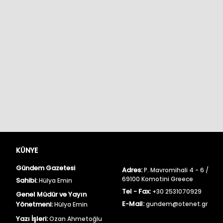
KÜNYE
Gündem Gazetesi
Adres:
P. Mavromihali 4 - 6 /
69100 Komotini Greece
Sahibi:
Hülya Emin
Tel - Fax:
+30 2531070929
Genel Müdür ve Yayın
E-Mail:
Yönetmeni:
gundem@otenet.gr
Hülya Emin
Yazı İşleri:
Ozan Ahmetoğlu