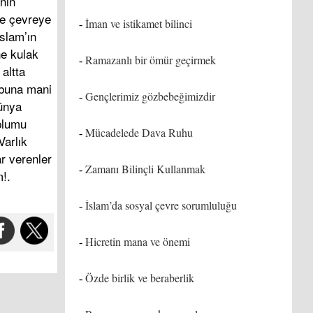
nin
ve çevreye
İman ve istikamet bilinci
-
slam’ın
e kulak
Ramazanlı bir ömür geçirmek
-
 altta
r buna mani
Gençlerimiz gözbebeğimizdir
-
dünya
plumu
Mücadelede Dava Ruhu
-
Varlık
r verenler
Zamanı Bilinçli Kullanmak
-
m!.
İslam’da sosyal çevre sorumluluğu
-
Hicretin mana ve önemi
-
Özde birlik ve beraberlik
-