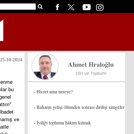
25-10-2024
Ahmet Hraloğlu
Din ve Toplum
klenme
nlar bu
Hicret ama nereye?
-
genel
attım"
Baharın gelişi ölümden sonrası dirilişi simgeler
-
ibadet
amamış ve
İyiliği topluma hâkim kılmak
-
atle
oluk