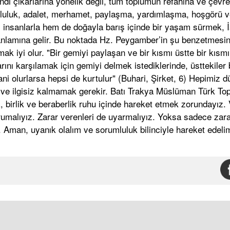
di çıkarlarına yönelik değil, tüm toplumun refahına ve çevre
umluluk, adalet, merhamet, paylaşma, yardımlaşma, hoşgörü 
m insanlarla hem de doğayla barış içinde bir yaşam sürmek, İ
nlamına gelir. Bu noktada Hz. Peygamber’in şu benzetmesin
mak iyi olur. "Bir gemiyi paylaşan ve bir kısmı üstte bir kısmı
arını karşılamak için gemiyi delmek istediklerinde, üsttekile
ni olurlarsa hepsi de kurtulur" (Buhari, Şirket, 6) Hepimiz 
 ve ilgisiz kalmamak gerekir. Batı Trakya Müslüman Türk To
k, birlik ve beraberlik ruhu içinde hareket etmek zorundayız. 
umalıyız. Zarar verenleri de uyarmalıyız. Yoksa sadece zara
ir. Aman, uyanık olalım ve sorumluluk bilinciyle hareket edeli