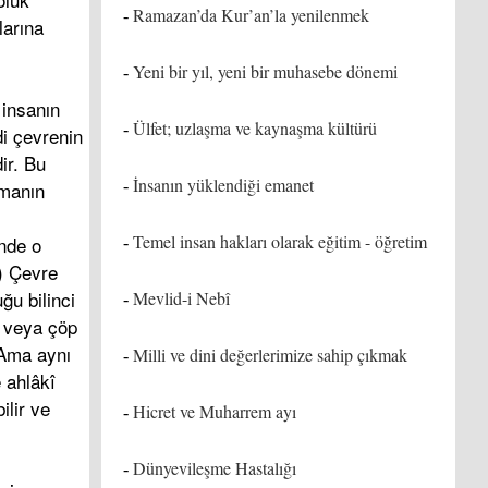
Ramazan’da Kur’an’la yenilenmek
-
larına
Yeni bir yıl, yeni bir muhasebe dönemi
-
 insanın
Ülfet; uzlaşma ve kaynaşma kültürü
-
di çevrenin
ir. Bu
İnsanın yüklendiği emanet
-
imanın
Temel insan hakları olarak eğitim - öğretim
ünde o
-
8) Çevre
ğu bilinci
Mevlid-i Nebî
-
n veya çöp
 Ama aynı
Milli ve dini değerlerimize sahip çıkmak
-
 ahlâkî
ilir ve
Hicret ve Muharrem ayı
-
Dünyevileşme Hastalığı
-