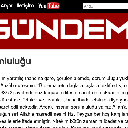
Arşiv
İletişim
mluluğu
m’ın yaratılış inancına göre, görülen âlemde, sorumluluğu yü
i Ahzâb sûresinin; "Biz emaneti, dağlara taşlara teklif ettik, o
(33/72) âyetinde söz konusu edilen emanetten maksadın en 
ûresinde; "cinleri ve insanları, bana ibadet etsinler diye yar
aret edilmektedir. Ancak insanın sorumluluğu yalnız Allah’a 
uluğun sırf Allah’a hasredilmesini Hz. Peygamber hoş karşıl
silelerle ifade etmiştir. Nitekim bütün zamanını ibadet ve ta
etle meşgul olman doğru değildir. Kendinin kendi üzerinde, ç