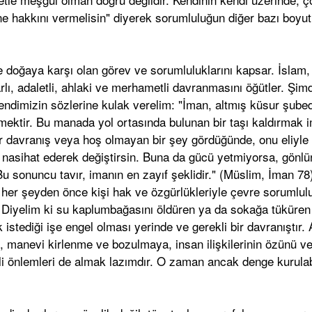
e hakkını vermelisin" diyerek sorumluluğun diğer bazı boyut
doğaya karşı olan görev ve sorumluluklarını kapsar. İslam,
lı, adaletli, ahlaki ve merhametli davranmasını öğütler. Şim
endimizin sözlerine kulak verelim: "İman, altmış küsur şubed
ermektir. Bu manada yol ortasında bulunan bir taşı kaldırmak 
 bir davranış veya hoş olmayan bir şey gördüğünde, onu eliyle
le nasihat ederek değiştirsin. Buna da gücü yetmiyorsa, gönl
Bu sonuncu tavır, imanın en zayıf şeklidir." (Müslim, İman 7
, her şeyden önce kişi hak ve özgürlükleriyle çevre sorumlulu
. Diyelim ki su kaplumbağasını öldüren ya da sokağa tüküre
stediği işe engel olması yerinde ve gerekli bir davranıştır.
 manevi kirlenme ve bozulmaya, insan ilişkilerinin özünü ve
kli önlemleri de almak lazımdır. O zaman ancak denge kurulab