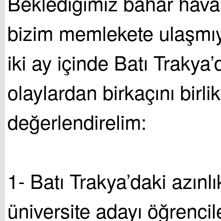
Beklediğimiz bahar havası
bizim memlekete ulaşmıy
iki ay içinde Batı Trakya
olaylardan birkaçını birlik
değerlendirelim:
1- Batı Trakya’daki azınlı
üniversite adayı öğrenci